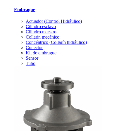
Embrague
Actuador (Control Hidráulico)
Cilindro esclavo
Cilindro maestro
Collarín mecánico
Concéntrico (Collarín hidráulico)
Conector
Kit de embrague
Sensor
Tubo