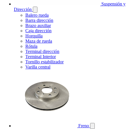
Suspensión y
Dirección
Balero rueda
Barra dirección
Brazo auxiliar
Caja dirección
Horquilla
Maza de rueda
Rótula
Terminal dirección
Terminal Interior
Tornillo estabilizador
Varilla central
Freno