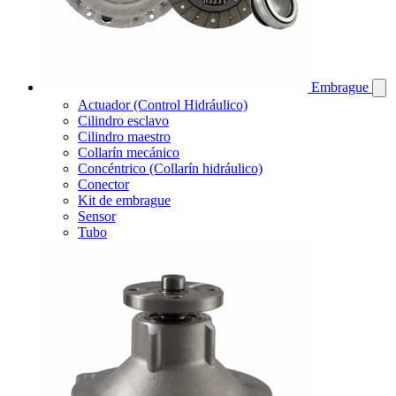
Embrague
Actuador (Control Hidráulico)
Cilindro esclavo
Cilindro maestro
Collarín mecánico
Concéntrico (Collarín hidráulico)
Conector
Kit de embrague
Sensor
Tubo