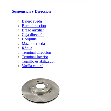
Suspensión y Dirección
Balero rueda
Barra dirección
Brazo auxiliar
Caja dirección
Horquilla
Maza de rueda
Rótula
Terminal dirección
Terminal Interior
Tornillo estabilizador
Varilla central