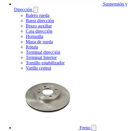
Suspensión y
Dirección
Balero rueda
Barra dirección
Brazo auxiliar
Caja dirección
Horquilla
Maza de rueda
Rótula
Terminal dirección
Terminal Interior
Tornillo estabilizador
Varilla central
Freno