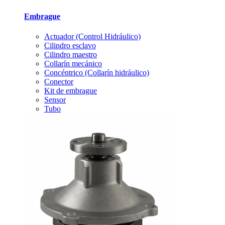
Embrague
Actuador (Control Hidráulico)
Cilindro esclavo
Cilindro maestro
Collarín mecánico
Concéntrico (Collarín hidráulico)
Conector
Kit de embrague
Sensor
Tubo