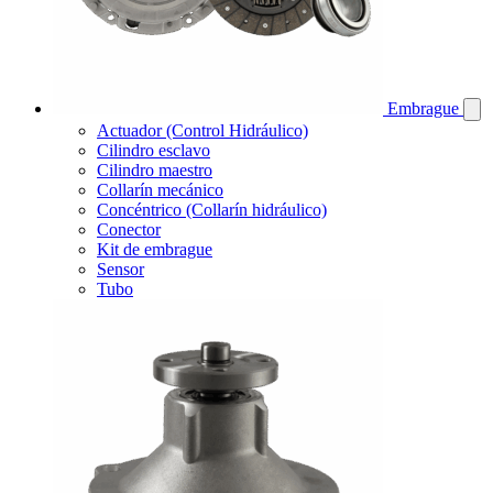
Embrague
Actuador (Control Hidráulico)
Cilindro esclavo
Cilindro maestro
Collarín mecánico
Concéntrico (Collarín hidráulico)
Conector
Kit de embrague
Sensor
Tubo