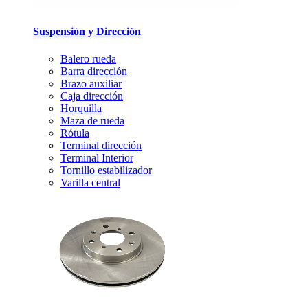
Suspensión y Dirección
Balero rueda
Barra dirección
Brazo auxiliar
Caja dirección
Horquilla
Maza de rueda
Rótula
Terminal dirección
Terminal Interior
Tornillo estabilizador
Varilla central