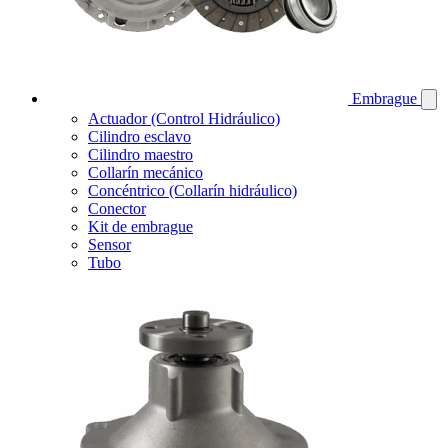
Embrague
Actuador (Control Hidráulico)
Cilindro esclavo
Cilindro maestro
Collarín mecánico
Concéntrico (Collarín hidráulico)
Conector
Kit de embrague
Sensor
Tubo