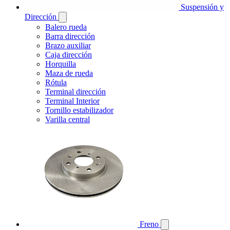
Suspensión y
Dirección
Balero rueda
Barra dirección
Brazo auxiliar
Caja dirección
Horquilla
Maza de rueda
Rótula
Terminal dirección
Terminal Interior
Tornillo estabilizador
Varilla central
Freno