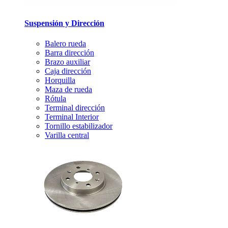
Suspensión y Dirección
Balero rueda
Barra dirección
Brazo auxiliar
Caja dirección
Horquilla
Maza de rueda
Rótula
Terminal dirección
Terminal Interior
Tornillo estabilizador
Varilla central