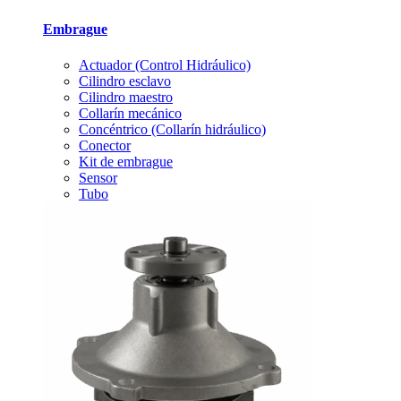
Embrague
Actuador (Control Hidráulico)
Cilindro esclavo
Cilindro maestro
Collarín mecánico
Concéntrico (Collarín hidráulico)
Conector
Kit de embrague
Sensor
Tubo