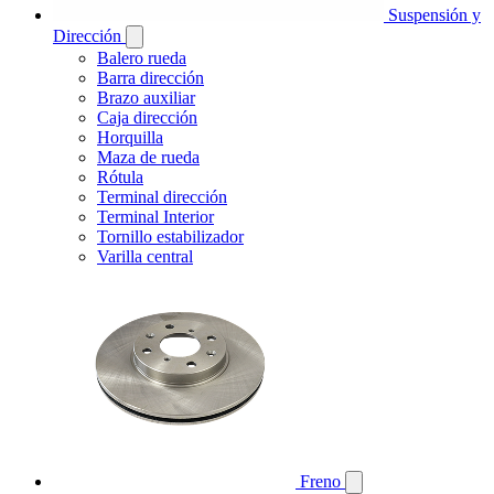
Suspensión y
Dirección
Balero rueda
Barra dirección
Brazo auxiliar
Caja dirección
Horquilla
Maza de rueda
Rótula
Terminal dirección
Terminal Interior
Tornillo estabilizador
Varilla central
Freno