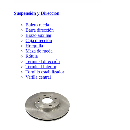
Suspensión y Dirección
Balero rueda
Barra dirección
Brazo auxiliar
Caja dirección
Horquilla
Maza de rueda
Rótula
Terminal dirección
Terminal Interior
Tornillo estabilizador
Varilla central