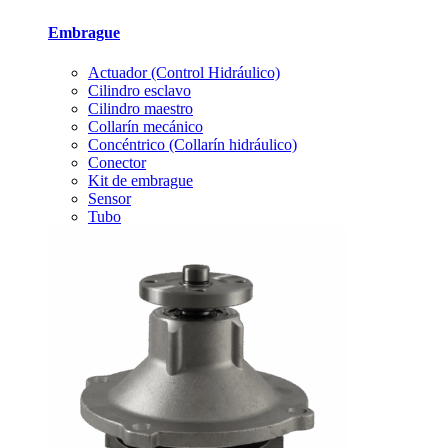
Embrague
Actuador (Control Hidráulico)
Cilindro esclavo
Cilindro maestro
Collarín mecánico
Concéntrico (Collarín hidráulico)
Conector
Kit de embrague
Sensor
Tubo