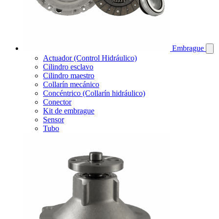
Embrague
Actuador (Control Hidráulico)
Cilindro esclavo
Cilindro maestro
Collarín mecánico
Concéntrico (Collarín hidráulico)
Conector
Kit de embrague
Sensor
Tubo