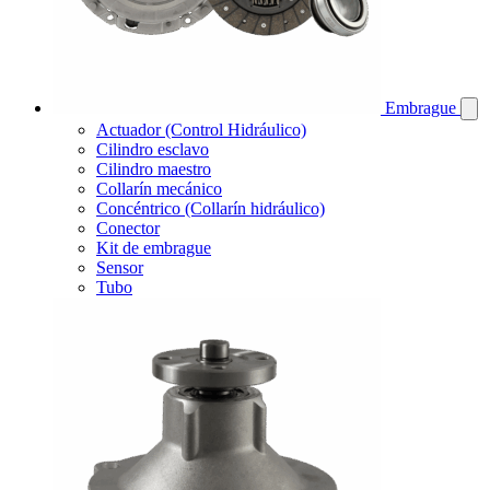
Embrague
Actuador (Control Hidráulico)
Cilindro esclavo
Cilindro maestro
Collarín mecánico
Concéntrico (Collarín hidráulico)
Conector
Kit de embrague
Sensor
Tubo