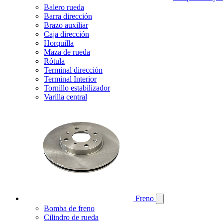
Balero rueda
Barra dirección
Brazo auxiliar
Caja dirección
Horquilla
Maza de rueda
Rótula
Terminal dirección
Terminal Interior
Tornillo estabilizador
Varilla central
Freno
Bomba de freno
Cilindro de rueda