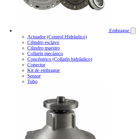
Embrague
Actuador (Control Hidráulico)
Cilindro esclavo
Cilindro maestro
Collarín mecánico
Concéntrico (Collarín hidráulico)
Conector
Kit de embrague
Sensor
Tubo