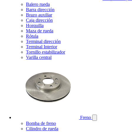
Balero rueda
Barra dirección
Brazo auxiliar
Caja dirección
Horquilla
Maza de rueda
Rótula
Terminal dirección
Terminal Interior
Tornillo estabilizador
Varilla central
Freno
Bomba de freno
Cilindro de rueda