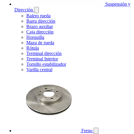
Suspensión y
Dirección
Balero rueda
Barra dirección
Brazo auxiliar
Caja dirección
Horquilla
Maza de rueda
Rótula
Terminal dirección
Terminal Interior
Tornillo estabilizador
Varilla central
Freno