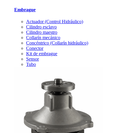
Embrague
Actuador (Control Hidráulico)
Cilindro esclavo
Cilindro maestro
Collarín mecánico
Concéntrico (Collarín hidráulico)
Conector
Kit de embrague
Sensor
Tubo