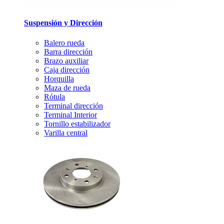
Suspensión y Dirección
Balero rueda
Barra dirección
Brazo auxiliar
Caja dirección
Horquilla
Maza de rueda
Rótula
Terminal dirección
Terminal Interior
Tornillo estabilizador
Varilla central