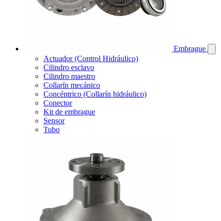
Embrague
Actuador (Control Hidráulico)
Cilindro esclavo
Cilindro maestro
Collarín mecánico
Concéntrico (Collarín hidráulico)
Conector
Kit de embrague
Sensor
Tubo