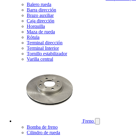
Balero rueda
Barra dirección
Brazo auxiliar
Caja dirección
Horquilla
Maza de rueda
Rótula
Terminal dirección
Terminal Interior
Tornillo estabilizador
Varilla central
Freno
Bomba de freno
Cilindro de rueda