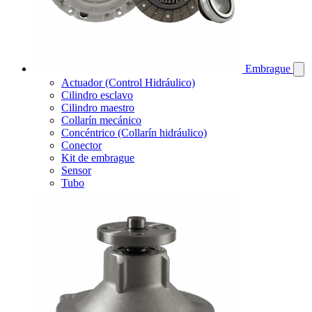
Embrague
Actuador (Control Hidráulico)
Cilindro esclavo
Cilindro maestro
Collarín mecánico
Concéntrico (Collarín hidráulico)
Conector
Kit de embrague
Sensor
Tubo