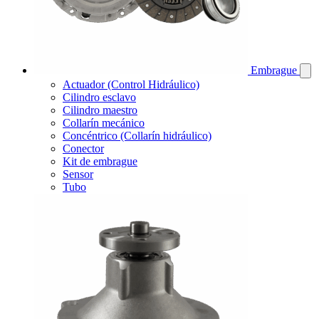
Embrague
Actuador (Control Hidráulico)
Cilindro esclavo
Cilindro maestro
Collarín mecánico
Concéntrico (Collarín hidráulico)
Conector
Kit de embrague
Sensor
Tubo