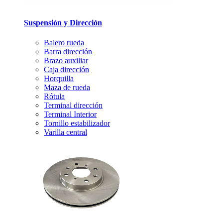
Suspensión y Dirección
Balero rueda
Barra dirección
Brazo auxiliar
Caja dirección
Horquilla
Maza de rueda
Rótula
Terminal dirección
Terminal Interior
Tornillo estabilizador
Varilla central