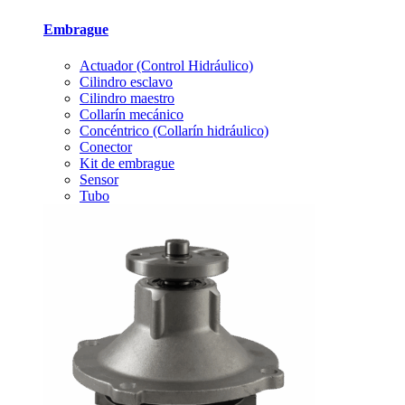
Embrague
Actuador (Control Hidráulico)
Cilindro esclavo
Cilindro maestro
Collarín mecánico
Concéntrico (Collarín hidráulico)
Conector
Kit de embrague
Sensor
Tubo