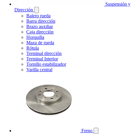
Suspensión y
Dirección
Balero rueda
Barra dirección
Brazo auxiliar
Caja dirección
Horquilla
Maza de rueda
Rótula
Terminal dirección
Terminal Interior
Tornillo estabilizador
Varilla central
Freno