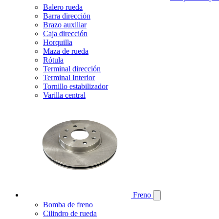
Balero rueda
Barra dirección
Brazo auxiliar
Caja dirección
Horquilla
Maza de rueda
Rótula
Terminal dirección
Terminal Interior
Tornillo estabilizador
Varilla central
Freno
Bomba de freno
Cilindro de rueda