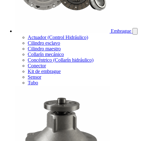
Embrague
Actuador (Control Hidráulico)
Cilindro esclavo
Cilindro maestro
Collarín mecánico
Concéntrico (Collarín hidráulico)
Conector
Kit de embrague
Sensor
Tubo