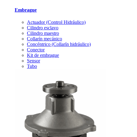
Embrague
Actuador (Control Hidráulico)
Cilindro esclavo
Cilindro maestro
Collarín mecánico
Concéntrico (Collarín hidráulico)
Conector
Kit de embrague
Sensor
Tubo