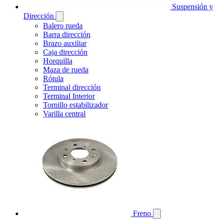
Suspensión y
Dirección
Balero rueda
Barra dirección
Brazo auxiliar
Caja dirección
Horquilla
Maza de rueda
Rótula
Terminal dirección
Terminal Interior
Tornillo estabilizador
Varilla central
Freno