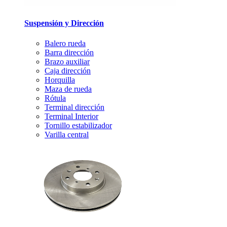
Suspensión y Dirección
Balero rueda
Barra dirección
Brazo auxiliar
Caja dirección
Horquilla
Maza de rueda
Rótula
Terminal dirección
Terminal Interior
Tornillo estabilizador
Varilla central