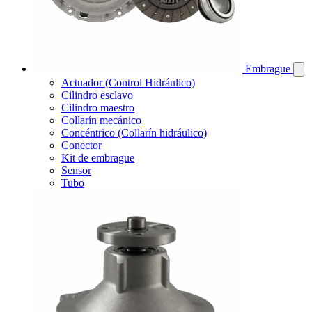
Embrague
Actuador (Control Hidráulico)
Cilindro esclavo
Cilindro maestro
Collarín mecánico
Concéntrico (Collarín hidráulico)
Conector
Kit de embrague
Sensor
Tubo