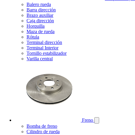
Balero rueda
Barra dirección
Brazo auxiliar
Caja dirección
Horquilla
Maza de rueda
Rótula
Terminal dirección
Terminal Interior
Tornillo estabilizador
Varilla central
Freno
Bomba de freno
Cilindro de rueda