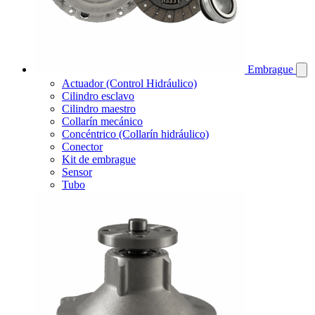
Embrague
Actuador (Control Hidráulico)
Cilindro esclavo
Cilindro maestro
Collarín mecánico
Concéntrico (Collarín hidráulico)
Conector
Kit de embrague
Sensor
Tubo