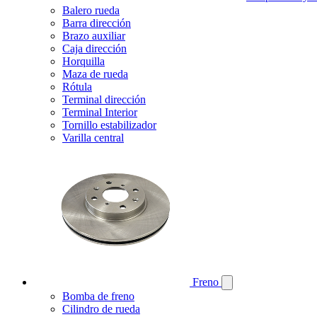
Balero rueda
Barra dirección
Brazo auxiliar
Caja dirección
Horquilla
Maza de rueda
Rótula
Terminal dirección
Terminal Interior
Tornillo estabilizador
Varilla central
Freno
Bomba de freno
Cilindro de rueda