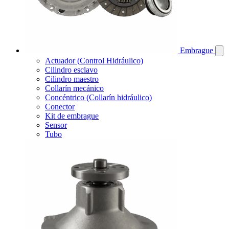
Embrague
Actuador (Control Hidráulico)
Cilindro esclavo
Cilindro maestro
Collarín mecánico
Concéntrico (Collarín hidráulico)
Conector
Kit de embrague
Sensor
Tubo