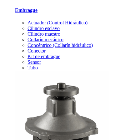
Embrague
Actuador (Control Hidráulico)
Cilindro esclavo
Cilindro maestro
Collarín mecánico
Concéntrico (Collarín hidráulico)
Conector
Kit de embrague
Sensor
Tubo