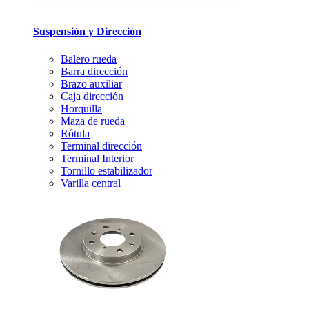
Suspensión y Dirección
Balero rueda
Barra dirección
Brazo auxiliar
Caja dirección
Horquilla
Maza de rueda
Rótula
Terminal dirección
Terminal Interior
Tornillo estabilizador
Varilla central