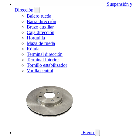
Suspensión y
Dirección
Balero rueda
Barra dirección
Brazo auxiliar
Caja dirección
Horquilla
Maza de rueda
Rótula
Terminal dirección
Terminal Interior
Tornillo estabilizador
Varilla central
Freno