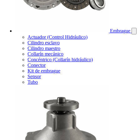
Embrague
Actuador (Control Hidráulico)
Cilindro esclavo
Cilindro maestro
Collarín mecánico
Concéntrico (Collarín hidráulico)
Conector
Kit de embrague
Sensor
Tubo