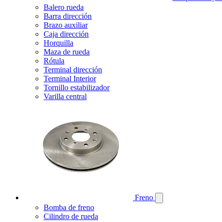
Balero rueda
Barra dirección
Brazo auxiliar
Caja dirección
Horquilla
Maza de rueda
Rótula
Terminal dirección
Terminal Interior
Tornillo estabilizador
Varilla central
Freno
Bomba de freno
Cilindro de rueda