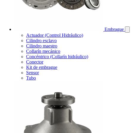
Embrague
Actuador (Control Hidráulico)
Cilindro esclavo
Cilindro maestro
Collarín mecánico
Concéntrico (Collarín hidráulico)
Conector
Kit de embrague
Sensor
Tubo