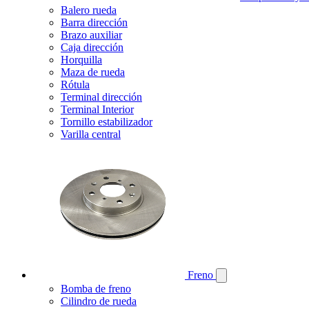
Balero rueda
Barra dirección
Brazo auxiliar
Caja dirección
Horquilla
Maza de rueda
Rótula
Terminal dirección
Terminal Interior
Tornillo estabilizador
Varilla central
Freno
Bomba de freno
Cilindro de rueda