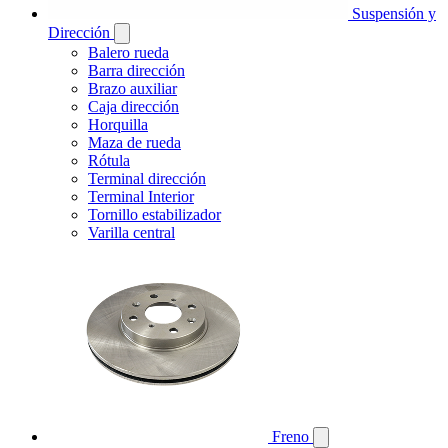
Suspensión y
Dirección
Balero rueda
Barra dirección
Brazo auxiliar
Caja dirección
Horquilla
Maza de rueda
Rótula
Terminal dirección
Terminal Interior
Tornillo estabilizador
Varilla central
Freno