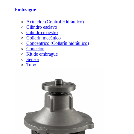
Embrague
Actuador (Control Hidráulico)
Cilindro esclavo
Cilindro maestro
Collarín mecánico
Concéntrico (Collarín hidráulico)
Conector
Kit de embrague
Sensor
Tubo