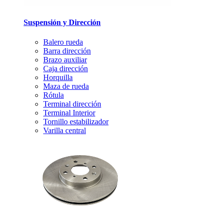
Suspensión y Dirección
Balero rueda
Barra dirección
Brazo auxiliar
Caja dirección
Horquilla
Maza de rueda
Rótula
Terminal dirección
Terminal Interior
Tornillo estabilizador
Varilla central