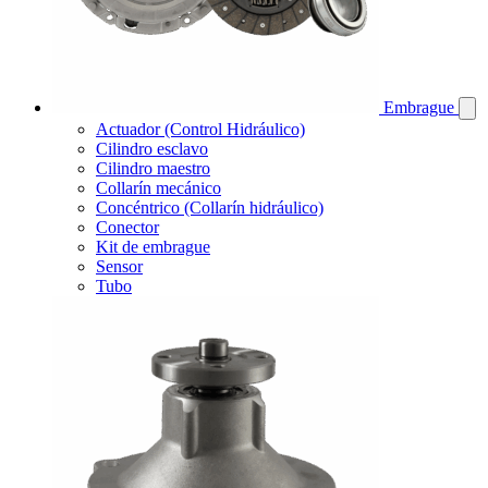
Embrague
Actuador (Control Hidráulico)
Cilindro esclavo
Cilindro maestro
Collarín mecánico
Concéntrico (Collarín hidráulico)
Conector
Kit de embrague
Sensor
Tubo