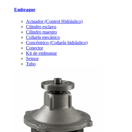
Embrague
Actuador (Control Hidráulico)
Cilindro esclavo
Cilindro maestro
Collarín mecánico
Concéntrico (Collarín hidráulico)
Conector
Kit de embrague
Sensor
Tubo