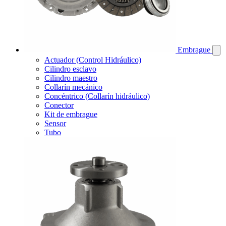
Embrague
Actuador (Control Hidráulico)
Cilindro esclavo
Cilindro maestro
Collarín mecánico
Concéntrico (Collarín hidráulico)
Conector
Kit de embrague
Sensor
Tubo