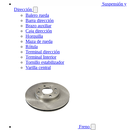
Suspensión y
Dirección
Balero rueda
Barra dirección
Brazo auxiliar
Caja dirección
Horquilla
Maza de rueda
Rótula
Terminal dirección
Terminal Interior
Tornillo estabilizador
Varilla central
Freno