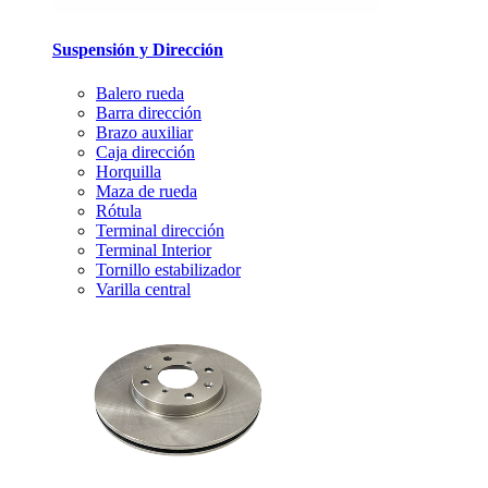
Suspensión y Dirección
Balero rueda
Barra dirección
Brazo auxiliar
Caja dirección
Horquilla
Maza de rueda
Rótula
Terminal dirección
Terminal Interior
Tornillo estabilizador
Varilla central