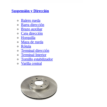
Suspensión y Dirección
Balero rueda
Barra dirección
Brazo auxiliar
Caja dirección
Horquilla
Maza de rueda
Rótula
Terminal dirección
Terminal Interior
Tornillo estabilizador
Varilla central