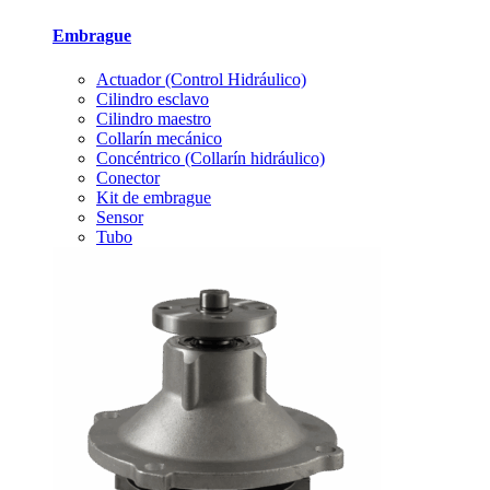
Embrague
Actuador (Control Hidráulico)
Cilindro esclavo
Cilindro maestro
Collarín mecánico
Concéntrico (Collarín hidráulico)
Conector
Kit de embrague
Sensor
Tubo