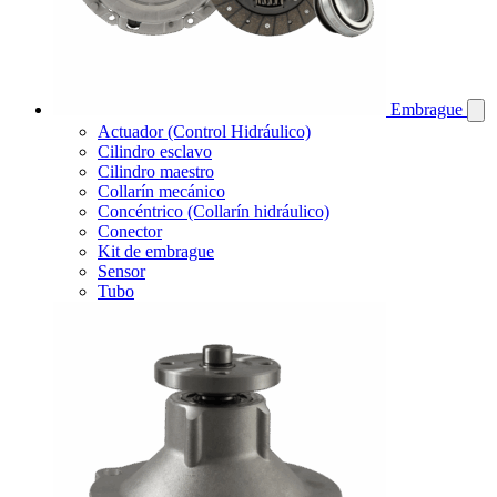
Embrague
Actuador (Control Hidráulico)
Cilindro esclavo
Cilindro maestro
Collarín mecánico
Concéntrico (Collarín hidráulico)
Conector
Kit de embrague
Sensor
Tubo