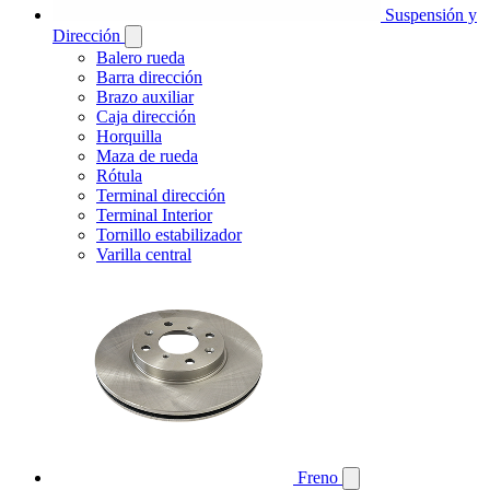
Suspensión y
Dirección
Balero rueda
Barra dirección
Brazo auxiliar
Caja dirección
Horquilla
Maza de rueda
Rótula
Terminal dirección
Terminal Interior
Tornillo estabilizador
Varilla central
Freno