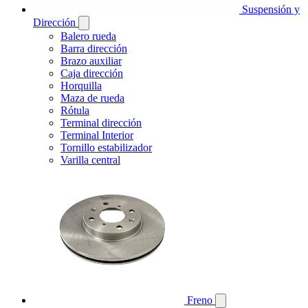
Suspensión y
Dirección
Balero rueda
Barra dirección
Brazo auxiliar
Caja dirección
Horquilla
Maza de rueda
Rótula
Terminal dirección
Terminal Interior
Tornillo estabilizador
Varilla central
Freno