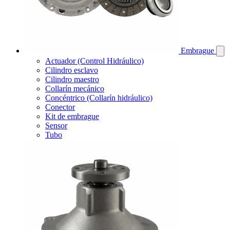
Embrague
Actuador (Control Hidráulico)
Cilindro esclavo
Cilindro maestro
Collarín mecánico
Concéntrico (Collarín hidráulico)
Conector
Kit de embrague
Sensor
Tubo