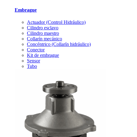
Embrague
Actuador (Control Hidráulico)
Cilindro esclavo
Cilindro maestro
Collarín mecánico
Concéntrico (Collarín hidráulico)
Conector
Kit de embrague
Sensor
Tubo