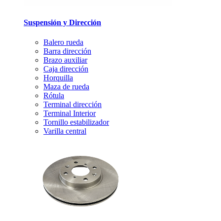
Suspensión y Dirección
Balero rueda
Barra dirección
Brazo auxiliar
Caja dirección
Horquilla
Maza de rueda
Rótula
Terminal dirección
Terminal Interior
Tornillo estabilizador
Varilla central