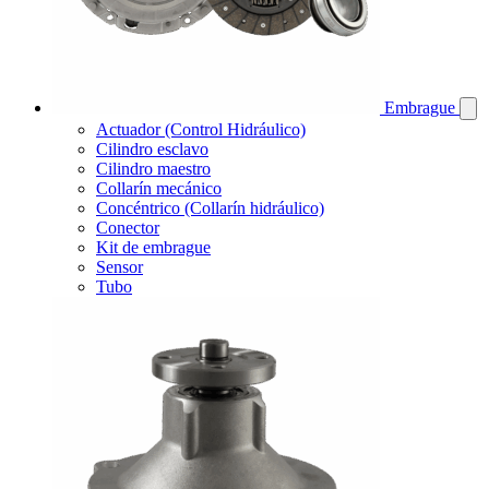
Embrague
Actuador (Control Hidráulico)
Cilindro esclavo
Cilindro maestro
Collarín mecánico
Concéntrico (Collarín hidráulico)
Conector
Kit de embrague
Sensor
Tubo