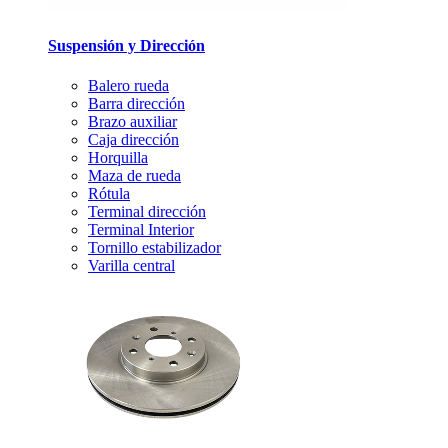
Suspensión y Dirección
Balero rueda
Barra dirección
Brazo auxiliar
Caja dirección
Horquilla
Maza de rueda
Rótula
Terminal dirección
Terminal Interior
Tornillo estabilizador
Varilla central