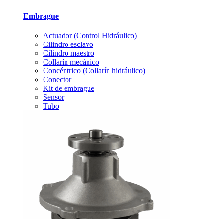
Embrague
Actuador (Control Hidráulico)
Cilindro esclavo
Cilindro maestro
Collarín mecánico
Concéntrico (Collarín hidráulico)
Conector
Kit de embrague
Sensor
Tubo