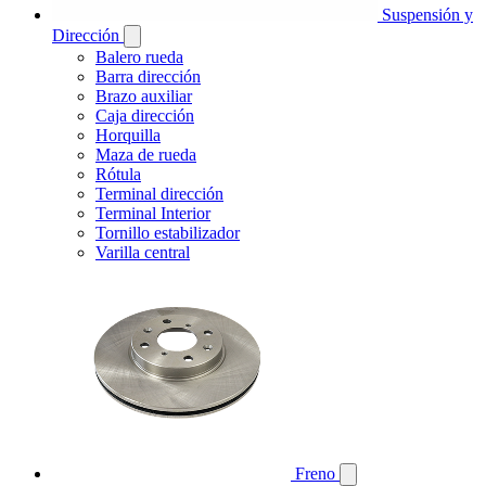
Suspensión y
Dirección
Balero rueda
Barra dirección
Brazo auxiliar
Caja dirección
Horquilla
Maza de rueda
Rótula
Terminal dirección
Terminal Interior
Tornillo estabilizador
Varilla central
Freno