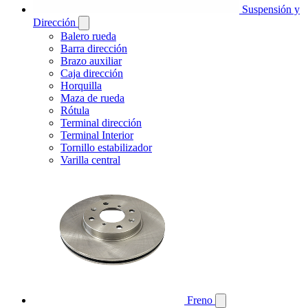
Suspensión y
Dirección
Balero rueda
Barra dirección
Brazo auxiliar
Caja dirección
Horquilla
Maza de rueda
Rótula
Terminal dirección
Terminal Interior
Tornillo estabilizador
Varilla central
Freno