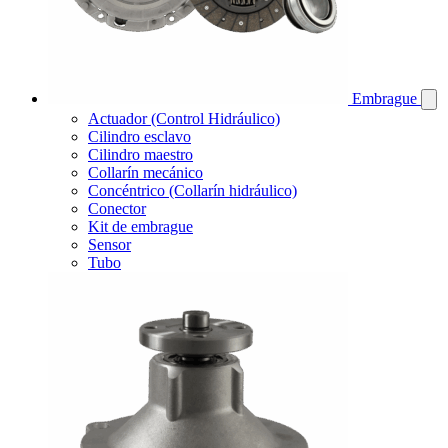
Embrague
Actuador (Control Hidráulico)
Cilindro esclavo
Cilindro maestro
Collarín mecánico
Concéntrico (Collarín hidráulico)
Conector
Kit de embrague
Sensor
Tubo