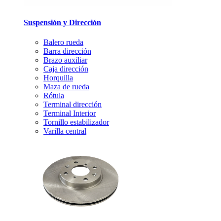
Suspensión y Dirección
Balero rueda
Barra dirección
Brazo auxiliar
Caja dirección
Horquilla
Maza de rueda
Rótula
Terminal dirección
Terminal Interior
Tornillo estabilizador
Varilla central