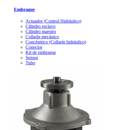
Embrague
Actuador (Control Hidráulico)
Cilindro esclavo
Cilindro maestro
Collarín mecánico
Concéntrico (Collarín hidráulico)
Conector
Kit de embrague
Sensor
Tubo