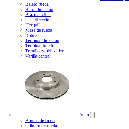
Balero rueda
Barra dirección
Brazo auxiliar
Caja dirección
Horquilla
Maza de rueda
Rótula
Terminal dirección
Terminal Interior
Tornillo estabilizador
Varilla central
Freno
Bomba de freno
Cilindro de rueda