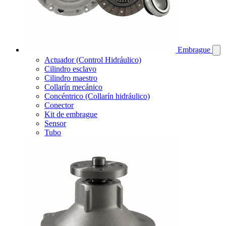
Embrague
Actuador (Control Hidráulico)
Cilindro esclavo
Cilindro maestro
Collarín mecánico
Concéntrico (Collarín hidráulico)
Conector
Kit de embrague
Sensor
Tubo