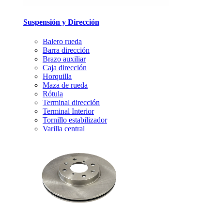
Suspensión y Dirección
Balero rueda
Barra dirección
Brazo auxiliar
Caja dirección
Horquilla
Maza de rueda
Rótula
Terminal dirección
Terminal Interior
Tornillo estabilizador
Varilla central