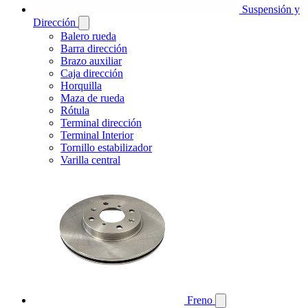
Suspensión y
Dirección
Balero rueda
Barra dirección
Brazo auxiliar
Caja dirección
Horquilla
Maza de rueda
Rótula
Terminal dirección
Terminal Interior
Tornillo estabilizador
Varilla central
Freno