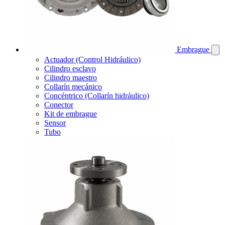
Embrague
Actuador (Control Hidráulico)
Cilindro esclavo
Cilindro maestro
Collarín mecánico
Concéntrico (Collarín hidráulico)
Conector
Kit de embrague
Sensor
Tubo