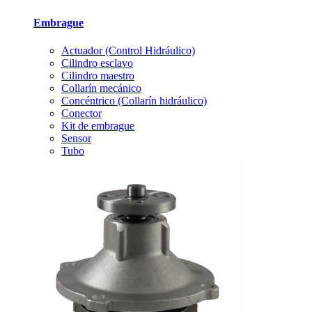
Embrague
Actuador (Control Hidráulico)
Cilindro esclavo
Cilindro maestro
Collarín mecánico
Concéntrico (Collarín hidráulico)
Conector
Kit de embrague
Sensor
Tubo