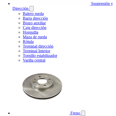
Suspensión y
Dirección
Balero rueda
Barra dirección
Brazo auxiliar
Caja dirección
Horquilla
Maza de rueda
Rótula
Terminal dirección
Terminal Interior
Tornillo estabilizador
Varilla central
Freno