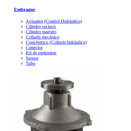
Embrague
Actuador (Control Hidráulico)
Cilindro esclavo
Cilindro maestro
Collarín mecánico
Concéntrico (Collarín hidráulico)
Conector
Kit de embrague
Sensor
Tubo