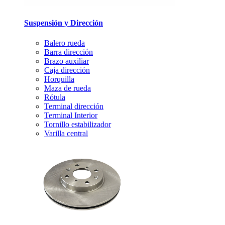
Suspensión y Dirección
Balero rueda
Barra dirección
Brazo auxiliar
Caja dirección
Horquilla
Maza de rueda
Rótula
Terminal dirección
Terminal Interior
Tornillo estabilizador
Varilla central