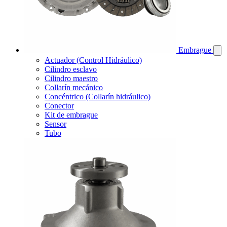
Embrague
Actuador (Control Hidráulico)
Cilindro esclavo
Cilindro maestro
Collarín mecánico
Concéntrico (Collarín hidráulico)
Conector
Kit de embrague
Sensor
Tubo