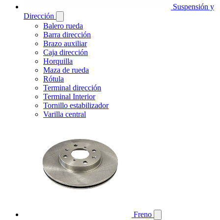
Suspensión y
Dirección
Balero rueda
Barra dirección
Brazo auxiliar
Caja dirección
Horquilla
Maza de rueda
Rótula
Terminal dirección
Terminal Interior
Tornillo estabilizador
Varilla central
Freno