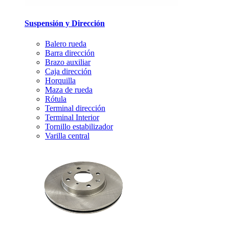
Suspensión y Dirección
Balero rueda
Barra dirección
Brazo auxiliar
Caja dirección
Horquilla
Maza de rueda
Rótula
Terminal dirección
Terminal Interior
Tornillo estabilizador
Varilla central