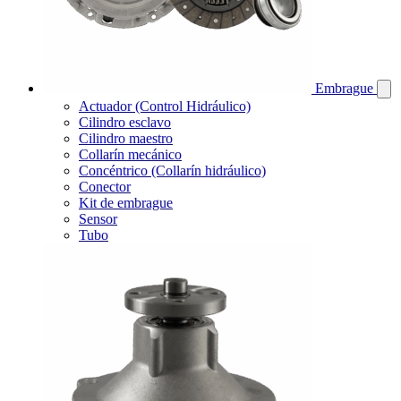
Embrague
Actuador (Control Hidráulico)
Cilindro esclavo
Cilindro maestro
Collarín mecánico
Concéntrico (Collarín hidráulico)
Conector
Kit de embrague
Sensor
Tubo