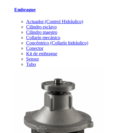
Embrague
Actuador (Control Hidráulico)
Cilindro esclavo
Cilindro maestro
Collarín mecánico
Concéntrico (Collarín hidráulico)
Conector
Kit de embrague
Sensor
Tubo