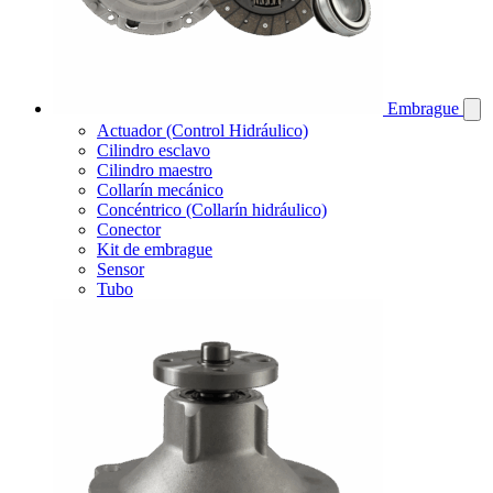
Embrague
Actuador (Control Hidráulico)
Cilindro esclavo
Cilindro maestro
Collarín mecánico
Concéntrico (Collarín hidráulico)
Conector
Kit de embrague
Sensor
Tubo