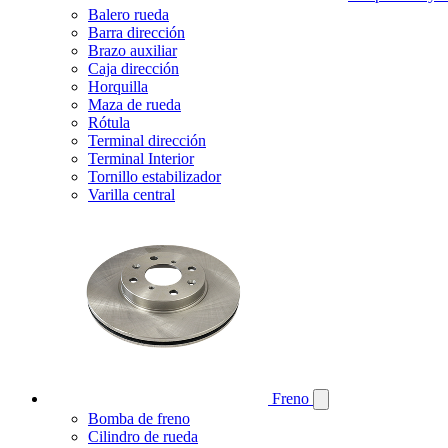
Balero rueda
Barra dirección
Brazo auxiliar
Caja dirección
Horquilla
Maza de rueda
Rótula
Terminal dirección
Terminal Interior
Tornillo estabilizador
Varilla central
Freno
Bomba de freno
Cilindro de rueda