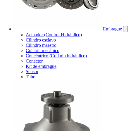
Embrague
Actuador (Control Hidráulico)
Cilindro esclavo
Cilindro maestro
Collarín mecánico
Concéntrico (Collarín hidráulico)
Conector
Kit de embrague
Sensor
Tubo