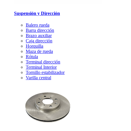
Suspensión y Dirección
Balero rueda
Barra dirección
Brazo auxiliar
Caja dirección
Horquilla
Maza de rueda
Rótula
Terminal dirección
Terminal Interior
Tornillo estabilizador
Varilla central