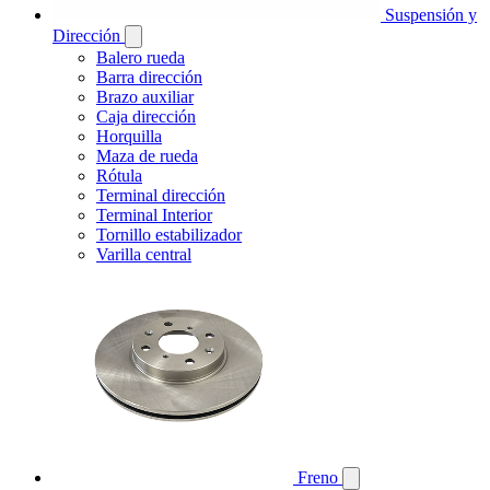
Suspensión y
Dirección
Balero rueda
Barra dirección
Brazo auxiliar
Caja dirección
Horquilla
Maza de rueda
Rótula
Terminal dirección
Terminal Interior
Tornillo estabilizador
Varilla central
Freno