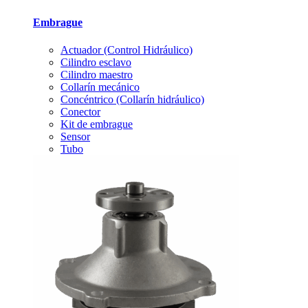
Embrague
Actuador (Control Hidráulico)
Cilindro esclavo
Cilindro maestro
Collarín mecánico
Concéntrico (Collarín hidráulico)
Conector
Kit de embrague
Sensor
Tubo