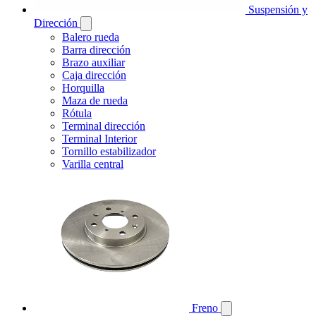
Suspensión y
Dirección
Balero rueda
Barra dirección
Brazo auxiliar
Caja dirección
Horquilla
Maza de rueda
Rótula
Terminal dirección
Terminal Interior
Tornillo estabilizador
Varilla central
Freno