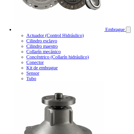
Embrague
Actuador (Control Hidráulico)
Cilindro esclavo
Cilindro maestro
Collarín mecánico
Concéntrico (Collarín hidráulico)
Conector
Kit de embrague
Sensor
Tubo