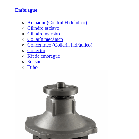
Embrague
Actuador (Control Hidráulico)
Cilindro esclavo
Cilindro maestro
Collarín mecánico
Concéntrico (Collarín hidráulico)
Conector
Kit de embrague
Sensor
Tubo