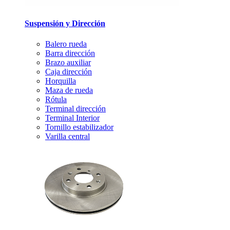
Suspensión y Dirección
Balero rueda
Barra dirección
Brazo auxiliar
Caja dirección
Horquilla
Maza de rueda
Rótula
Terminal dirección
Terminal Interior
Tornillo estabilizador
Varilla central