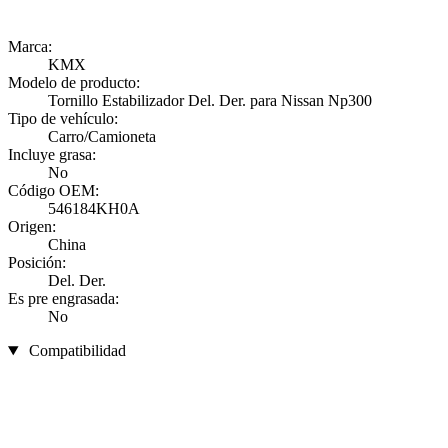
Marca:
KMX
Modelo de producto:
Tornillo Estabilizador Del. Der. para Nissan Np300
Tipo de vehículo:
Carro/Camioneta
Incluye grasa:
No
Código OEM:
546184KH0A
Origen:
China
Posición:
Del. Der.
Es pre engrasada:
No
Compatibilidad