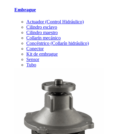
Embrague
Actuador (Control Hidráulico)
Cilindro esclavo
Cilindro maestro
Collarín mecánico
Concéntrico (Collarín hidráulico)
Conector
Kit de embrague
Sensor
Tubo