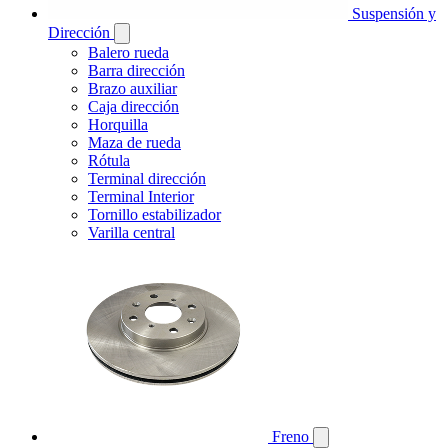
Suspensión y
Dirección
Balero rueda
Barra dirección
Brazo auxiliar
Caja dirección
Horquilla
Maza de rueda
Rótula
Terminal dirección
Terminal Interior
Tornillo estabilizador
Varilla central
Freno