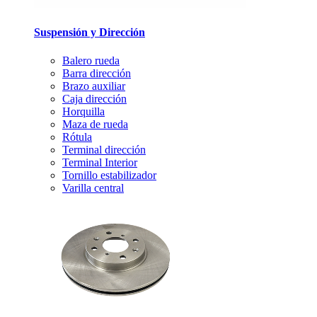
Suspensión y Dirección
Balero rueda
Barra dirección
Brazo auxiliar
Caja dirección
Horquilla
Maza de rueda
Rótula
Terminal dirección
Terminal Interior
Tornillo estabilizador
Varilla central