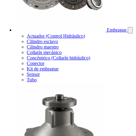
Embrague
Actuador (Control Hidráulico)
Cilindro esclavo
Cilindro maestro
Collarín mecánico
Concéntrico (Collarín hidráulico)
Conector
Kit de embrague
Sensor
Tubo