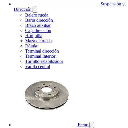
Suspensión y
Dirección
Balero rueda
Barra dirección
Brazo auxiliar
Caja dirección
Horquilla
Maza de rueda
Rótula
Terminal dirección
Terminal Interior
Tornillo estabilizador
Varilla central
Freno