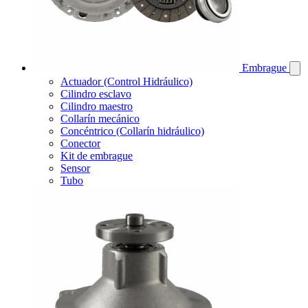
Embrague
Actuador (Control Hidráulico)
Cilindro esclavo
Cilindro maestro
Collarín mecánico
Concéntrico (Collarín hidráulico)
Conector
Kit de embrague
Sensor
Tubo