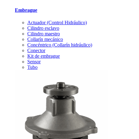
Embrague
Actuador (Control Hidráulico)
Cilindro esclavo
Cilindro maestro
Collarín mecánico
Concéntrico (Collarín hidráulico)
Conector
Kit de embrague
Sensor
Tubo