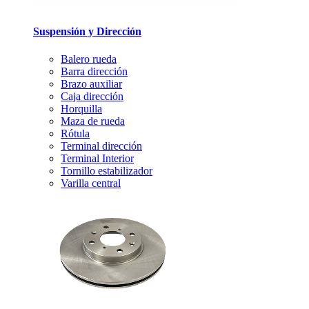
Suspensión y Dirección
Balero rueda
Barra dirección
Brazo auxiliar
Caja dirección
Horquilla
Maza de rueda
Rótula
Terminal dirección
Terminal Interior
Tornillo estabilizador
Varilla central