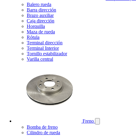
Balero rueda
Barra dirección
Brazo auxiliar
Caja dirección
Horquilla
Maza de rueda
Rótula
Terminal dirección
Terminal Interior
Tornillo estabilizador
Varilla central
Freno
Bomba de freno
Cilindro de rueda