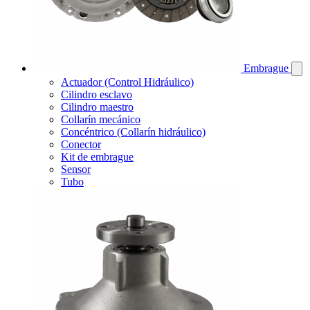
Embrague
Actuador (Control Hidráulico)
Cilindro esclavo
Cilindro maestro
Collarín mecánico
Concéntrico (Collarín hidráulico)
Conector
Kit de embrague
Sensor
Tubo