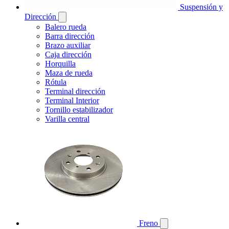
Suspensión y
Dirección
Balero rueda
Barra dirección
Brazo auxiliar
Caja dirección
Horquilla
Maza de rueda
Rótula
Terminal dirección
Terminal Interior
Tornillo estabilizador
Varilla central
Freno