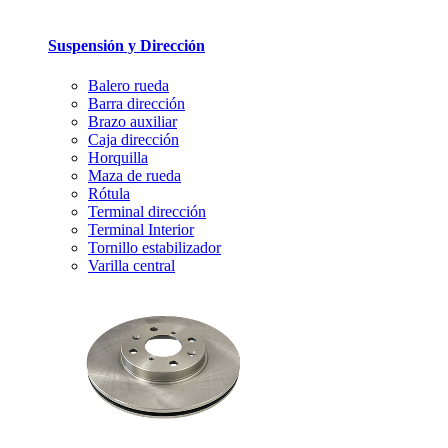
Suspensión y Dirección
Balero rueda
Barra dirección
Brazo auxiliar
Caja dirección
Horquilla
Maza de rueda
Rótula
Terminal dirección
Terminal Interior
Tornillo estabilizador
Varilla central