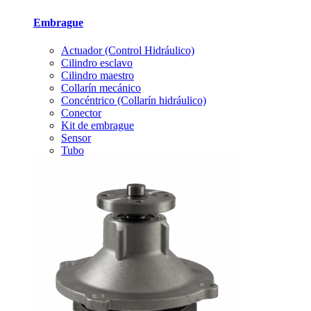
Embrague
Actuador (Control Hidráulico)
Cilindro esclavo
Cilindro maestro
Collarín mecánico
Concéntrico (Collarín hidráulico)
Conector
Kit de embrague
Sensor
Tubo