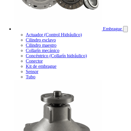
Embrague
Actuador (Control Hidráulico)
Cilindro esclavo
Cilindro maestro
Collarín mecánico
Concéntrico (Collarín hidráulico)
Conector
Kit de embrague
Sensor
Tubo