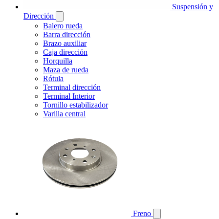
Suspensión y
Dirección
Balero rueda
Barra dirección
Brazo auxiliar
Caja dirección
Horquilla
Maza de rueda
Rótula
Terminal dirección
Terminal Interior
Tornillo estabilizador
Varilla central
Freno