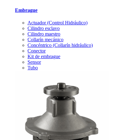
Embrague
Actuador (Control Hidráulico)
Cilindro esclavo
Cilindro maestro
Collarín mecánico
Concéntrico (Collarín hidráulico)
Conector
Kit de embrague
Sensor
Tubo