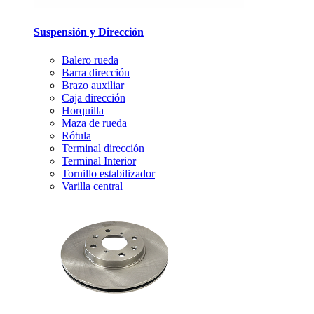
Suspensión y Dirección
Balero rueda
Barra dirección
Brazo auxiliar
Caja dirección
Horquilla
Maza de rueda
Rótula
Terminal dirección
Terminal Interior
Tornillo estabilizador
Varilla central