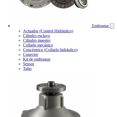
Embrague
Actuador (Control Hidráulico)
Cilindro esclavo
Cilindro maestro
Collarín mecánico
Concéntrico (Collarín hidráulico)
Conector
Kit de embrague
Sensor
Tubo