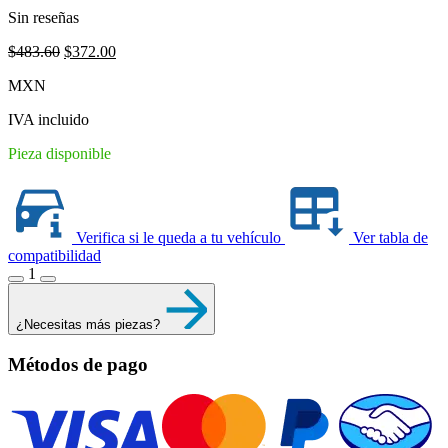
Sin reseñas
Original
Current
$
483.60
$
372.00
price
price
MXN
was:
is:
$483.60.
$372.00.
IVA incluido
Pieza disponible
Verifica si le queda a tu vehículo
Ver tabla de
compatibilidad
1
¿Necesitas más piezas?
Métodos de pago