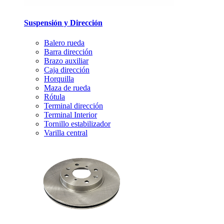
Suspensión y Dirección
Balero rueda
Barra dirección
Brazo auxiliar
Caja dirección
Horquilla
Maza de rueda
Rótula
Terminal dirección
Terminal Interior
Tornillo estabilizador
Varilla central