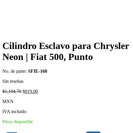
Cilindro Esclavo para Chrysler
Neon | Fiat 500, Punto
No. de parte:
SFIE-168
Sin reseñas
Original
Current
$
1,194.70
$
919.00
price
price
MXN
was:
is:
$1,194.70.
$919.00.
IVA incluido
Pieza disponible