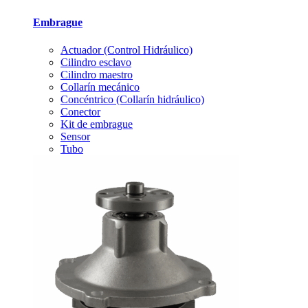
Embrague
Actuador (Control Hidráulico)
Cilindro esclavo
Cilindro maestro
Collarín mecánico
Concéntrico (Collarín hidráulico)
Conector
Kit de embrague
Sensor
Tubo