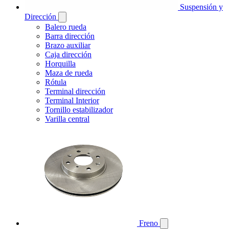
Suspensión y
Dirección
Balero rueda
Barra dirección
Brazo auxiliar
Caja dirección
Horquilla
Maza de rueda
Rótula
Terminal dirección
Terminal Interior
Tornillo estabilizador
Varilla central
Freno