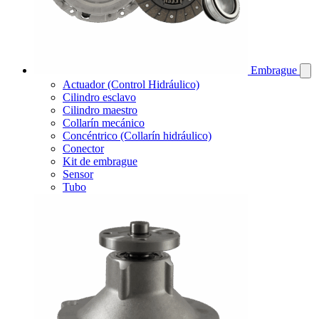
Embrague
Actuador (Control Hidráulico)
Cilindro esclavo
Cilindro maestro
Collarín mecánico
Concéntrico (Collarín hidráulico)
Conector
Kit de embrague
Sensor
Tubo