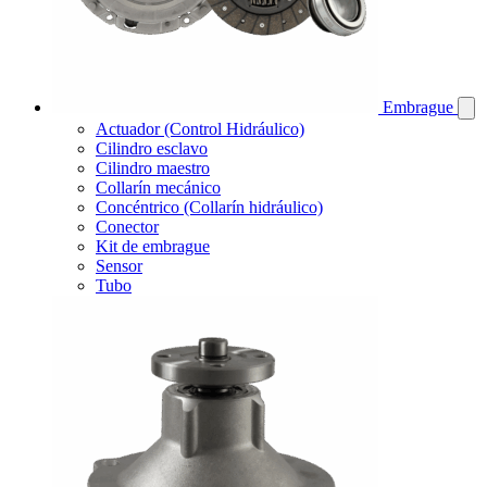
Embrague
Actuador (Control Hidráulico)
Cilindro esclavo
Cilindro maestro
Collarín mecánico
Concéntrico (Collarín hidráulico)
Conector
Kit de embrague
Sensor
Tubo