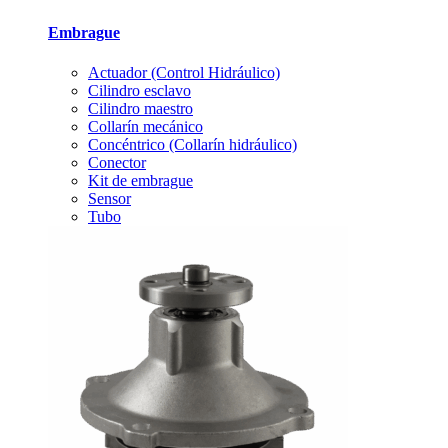
Embrague
Actuador (Control Hidráulico)
Cilindro esclavo
Cilindro maestro
Collarín mecánico
Concéntrico (Collarín hidráulico)
Conector
Kit de embrague
Sensor
Tubo