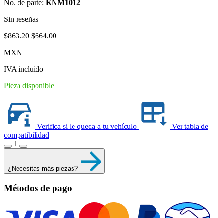
No. de parte:
KNM1012
Sin reseñas
Original
Current
$
863.20
$
664.00
price
price
MXN
was:
is:
$863.20.
$664.00.
IVA incluido
Pieza disponible
Verifica si le queda a tu vehículo
Ver tabla de
compatibilidad
1
¿Necesitas más piezas?
Métodos de pago