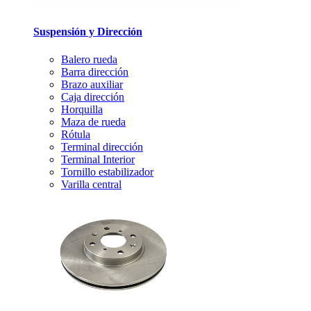
Suspensión y Dirección
Balero rueda
Barra dirección
Brazo auxiliar
Caja dirección
Horquilla
Maza de rueda
Rótula
Terminal dirección
Terminal Interior
Tornillo estabilizador
Varilla central