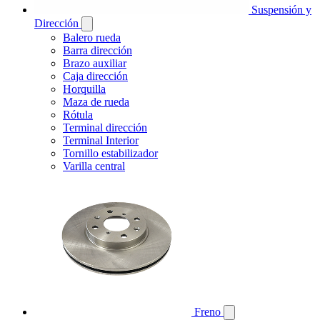
Suspensión y
Dirección
Balero rueda
Barra dirección
Brazo auxiliar
Caja dirección
Horquilla
Maza de rueda
Rótula
Terminal dirección
Terminal Interior
Tornillo estabilizador
Varilla central
Freno