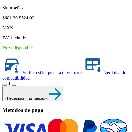
Sin reseñas
Original
Current
$
681.20
$
524.00
price
price
MXN
was:
is:
$681.20.
$524.00.
IVA incluido
Pieza disponible
Verifica si le queda a tu vehículo
Ver tabla de
compatibilidad
1
¿Necesitas más piezas?
Métodos de pago