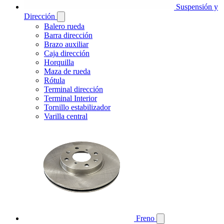
Suspensión y
Dirección
Balero rueda
Barra dirección
Brazo auxiliar
Caja dirección
Horquilla
Maza de rueda
Rótula
Terminal dirección
Terminal Interior
Tornillo estabilizador
Varilla central
Freno