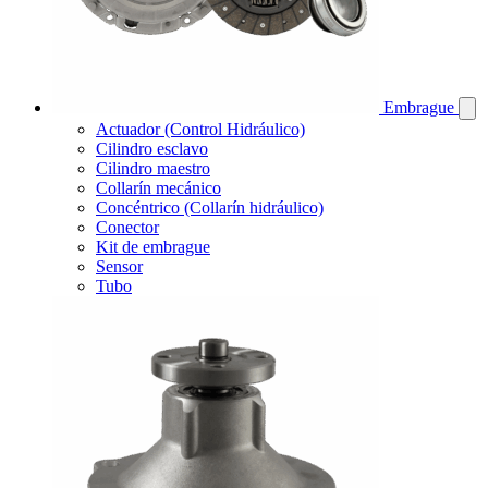
Embrague
Actuador (Control Hidráulico)
Cilindro esclavo
Cilindro maestro
Collarín mecánico
Concéntrico (Collarín hidráulico)
Conector
Kit de embrague
Sensor
Tubo