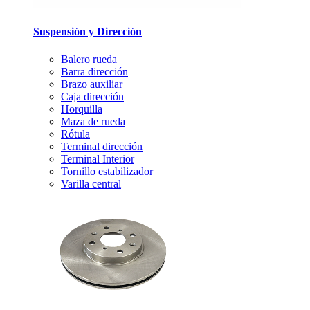
Suspensión y Dirección
Balero rueda
Barra dirección
Brazo auxiliar
Caja dirección
Horquilla
Maza de rueda
Rótula
Terminal dirección
Terminal Interior
Tornillo estabilizador
Varilla central