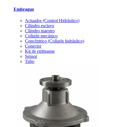
Embrague
Actuador (Control Hidráulico)
Cilindro esclavo
Cilindro maestro
Collarín mecánico
Concéntrico (Collarín hidráulico)
Conector
Kit de embrague
Sensor
Tubo