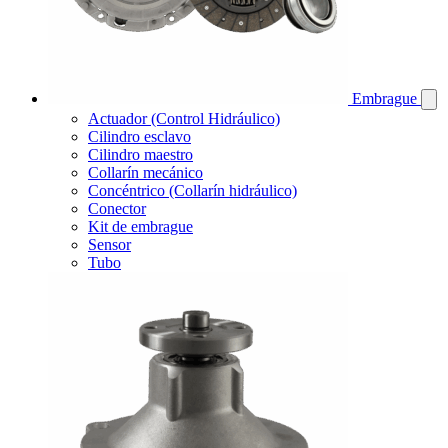
Embrague
Actuador (Control Hidráulico)
Cilindro esclavo
Cilindro maestro
Collarín mecánico
Concéntrico (Collarín hidráulico)
Conector
Kit de embrague
Sensor
Tubo