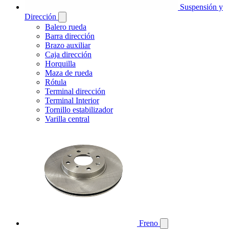
Suspensión y
Dirección
Balero rueda
Barra dirección
Brazo auxiliar
Caja dirección
Horquilla
Maza de rueda
Rótula
Terminal dirección
Terminal Interior
Tornillo estabilizador
Varilla central
Freno