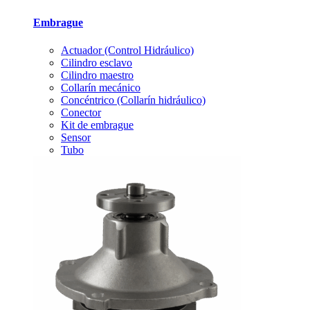
Embrague
Actuador (Control Hidráulico)
Cilindro esclavo
Cilindro maestro
Collarín mecánico
Concéntrico (Collarín hidráulico)
Conector
Kit de embrague
Sensor
Tubo