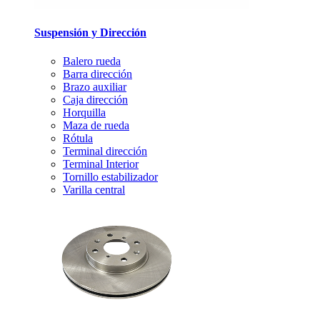
Suspensión y Dirección
Balero rueda
Barra dirección
Brazo auxiliar
Caja dirección
Horquilla
Maza de rueda
Rótula
Terminal dirección
Terminal Interior
Tornillo estabilizador
Varilla central