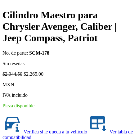
Cilindro Maestro para
Chrysler Avenger, Caliber |
Jeep Compass, Patriot
No. de parte:
SCM-178
Sin reseñas
Original
Current
$
2,944.50
$
2,265.00
price
price
MXN
was:
is:
$2,944.50.
$2,265.00.
IVA incluido
Pieza disponible
Verifica si le queda a tu vehículo
Ver tabla de
compatibilidad