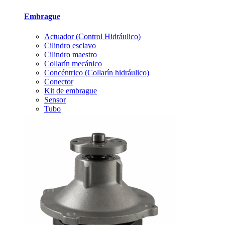
Embrague
Actuador (Control Hidráulico)
Cilindro esclavo
Cilindro maestro
Collarín mecánico
Concéntrico (Collarín hidráulico)
Conector
Kit de embrague
Sensor
Tubo