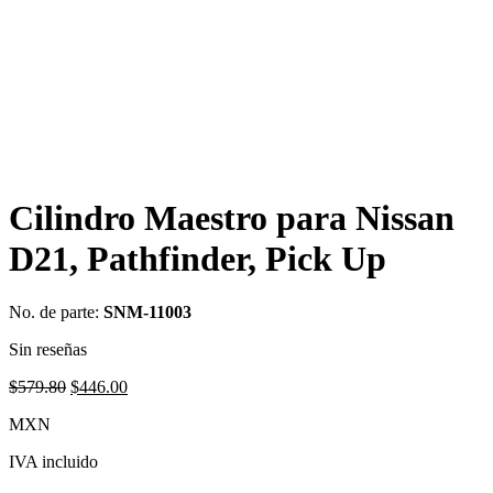
Cilindro Maestro para Nissan
D21, Pathfinder, Pick Up
No. de parte:
SNM-11003
Sin reseñas
Original
Current
$
579.80
$
446.00
price
price
MXN
was:
is:
$579.80.
$446.00.
IVA incluido