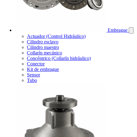
Embrague
Actuador (Control Hidráulico)
Cilindro esclavo
Cilindro maestro
Collarín mecánico
Concéntrico (Collarín hidráulico)
Conector
Kit de embrague
Sensor
Tubo