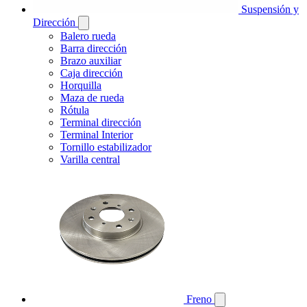
Suspensión y
Dirección
Balero rueda
Barra dirección
Brazo auxiliar
Caja dirección
Horquilla
Maza de rueda
Rótula
Terminal dirección
Terminal Interior
Tornillo estabilizador
Varilla central
Freno