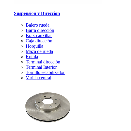
Suspensión y Dirección
Balero rueda
Barra dirección
Brazo auxiliar
Caja dirección
Horquilla
Maza de rueda
Rótula
Terminal dirección
Terminal Interior
Tornillo estabilizador
Varilla central