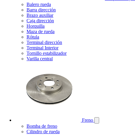
Balero rueda
Barra dirección
Brazo auxiliar
Caja dirección
Horquilla
Maza de rueda
Rótula
Terminal dirección
Terminal Interior
Tornillo estabilizador
Varilla central
Freno
Bomba de freno
Cilindro de rueda