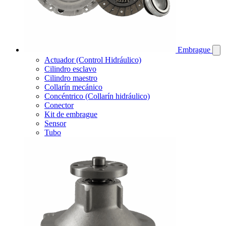
Embrague
Actuador (Control Hidráulico)
Cilindro esclavo
Cilindro maestro
Collarín mecánico
Concéntrico (Collarín hidráulico)
Conector
Kit de embrague
Sensor
Tubo