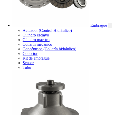
Embrague
Actuador (Control Hidráulico)
Cilindro esclavo
Cilindro maestro
Collarín mecánico
Concéntrico (Collarín hidráulico)
Conector
Kit de embrague
Sensor
Tubo