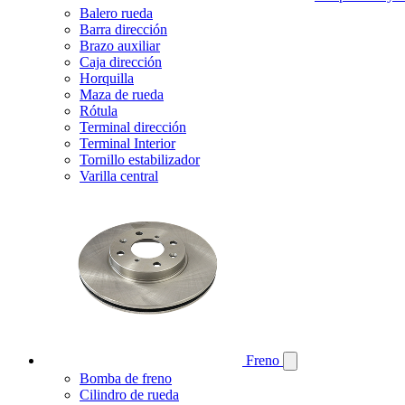
Balero rueda
Barra dirección
Brazo auxiliar
Caja dirección
Horquilla
Maza de rueda
Rótula
Terminal dirección
Terminal Interior
Tornillo estabilizador
Varilla central
Freno
Bomba de freno
Cilindro de rueda