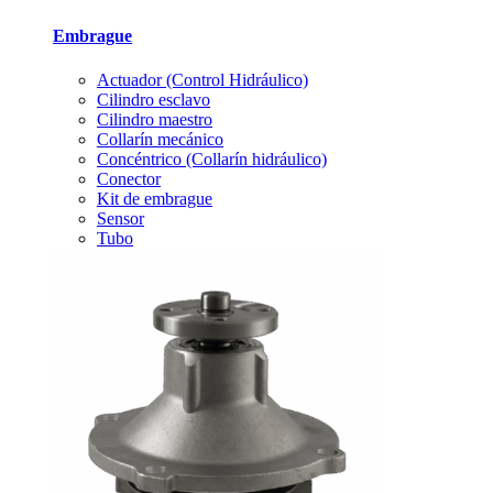
Embrague
Actuador (Control Hidráulico)
Cilindro esclavo
Cilindro maestro
Collarín mecánico
Concéntrico (Collarín hidráulico)
Conector
Kit de embrague
Sensor
Tubo