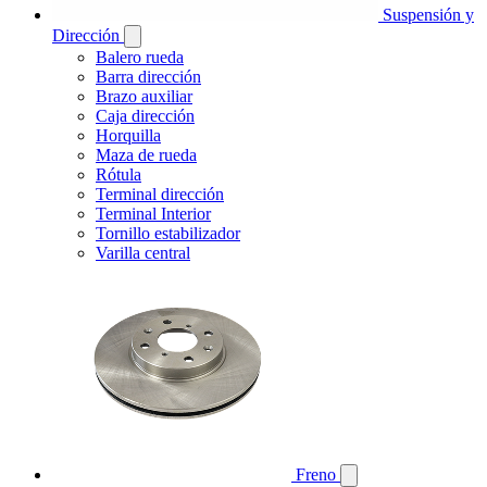
Suspensión y
Dirección
Balero rueda
Barra dirección
Brazo auxiliar
Caja dirección
Horquilla
Maza de rueda
Rótula
Terminal dirección
Terminal Interior
Tornillo estabilizador
Varilla central
Freno