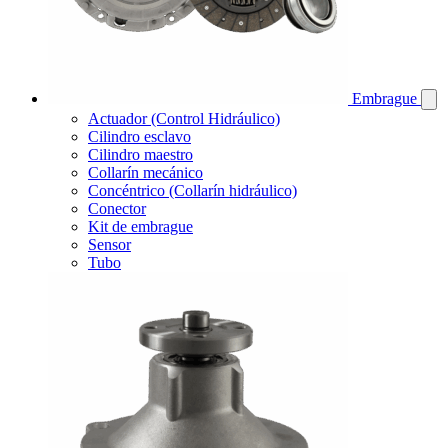
Embrague
Actuador (Control Hidráulico)
Cilindro esclavo
Cilindro maestro
Collarín mecánico
Concéntrico (Collarín hidráulico)
Conector
Kit de embrague
Sensor
Tubo