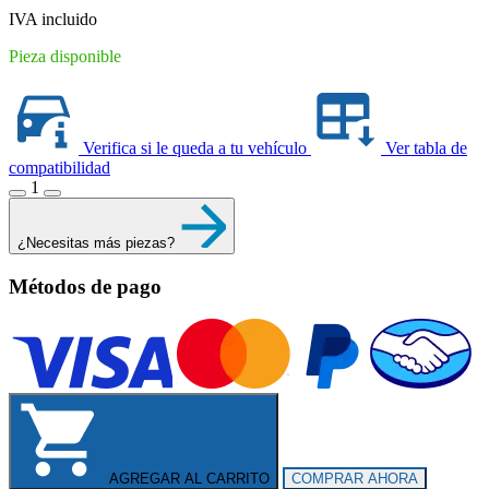
$365.30.
$281.00.
IVA incluido
Pieza disponible
Verifica si le queda a tu vehículo
Ver tabla de
compatibilidad
1
¿Necesitas más piezas?
Métodos de pago
AGREGAR AL CARRITO
COMPRAR AHORA