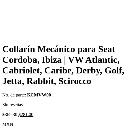
Collarín Mecánico para Seat
Cordoba, Ibiza | VW Atlantic,
Cabriolet, Caribe, Derby, Golf,
Jetta, Rabbit, Scirocco
No. de parte:
KCMVW00
Sin reseñas
Original
Current
$
365.30
$
281.00
price
price
MXN
was:
is: