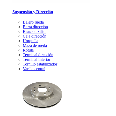
Suspensión y Dirección
Balero rueda
Barra dirección
Brazo auxiliar
Caja dirección
Horquilla
Maza de rueda
Rótula
Terminal dirección
Terminal Interior
Tornillo estabilizador
Varilla central