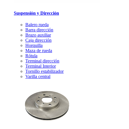
Suspensión y Dirección
Balero rueda
Barra dirección
Brazo auxiliar
Caja dirección
Horquilla
Maza de rueda
Rótula
Terminal dirección
Terminal Interior
Tornillo estabilizador
Varilla central