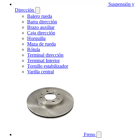
Suspensión y
Dirección
Balero rueda
Barra dirección
Brazo auxiliar
Caja dirección
Horquilla
Maza de rueda
Rótula
Terminal dirección
Terminal Interior
Tornillo estabilizador
Varilla central
Freno