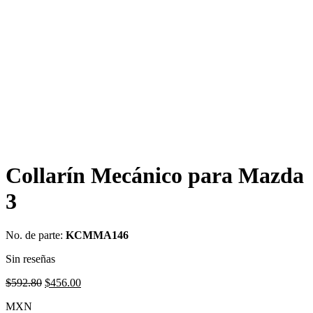
Collarín Mecánico para Mazda
3
No. de parte:
KCMMA146
Sin reseñas
Original
Current
$
592.80
$
456.00
price
price
MXN
was:
is: