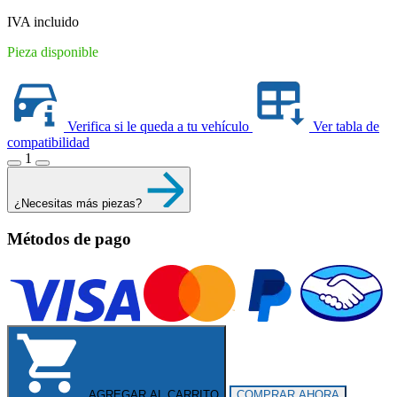
$592.80.
$456.00.
IVA incluido
Pieza disponible
Verifica si le queda a tu vehículo
Ver tabla de
compatibilidad
1
¿Necesitas más piezas?
Métodos de pago
AGREGAR AL CARRITO
COMPRAR AHORA