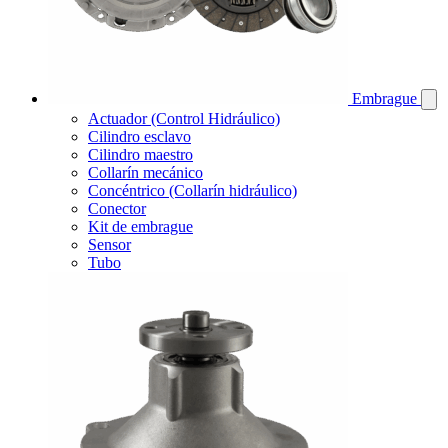
Embrague
Actuador (Control Hidráulico)
Cilindro esclavo
Cilindro maestro
Collarín mecánico
Concéntrico (Collarín hidráulico)
Conector
Kit de embrague
Sensor
Tubo