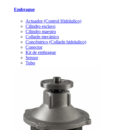
Embrague
Actuador (Control Hidráulico)
Cilindro esclavo
Cilindro maestro
Collarín mecánico
Concéntrico (Collarín hidráulico)
Conector
Kit de embrague
Sensor
Tubo