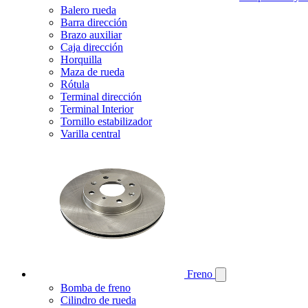
Balero rueda
Barra dirección
Brazo auxiliar
Caja dirección
Horquilla
Maza de rueda
Rótula
Terminal dirección
Terminal Interior
Tornillo estabilizador
Varilla central
Freno
Bomba de freno
Cilindro de rueda