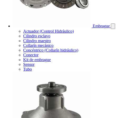
Embrague
Actuador (Control Hidráulico)
Cilindro esclavo
Cilindro maestro
Collarín mecánico
Concéntrico (Collarín hidráulico)
Conector
Kit de embrague
Sensor
Tubo