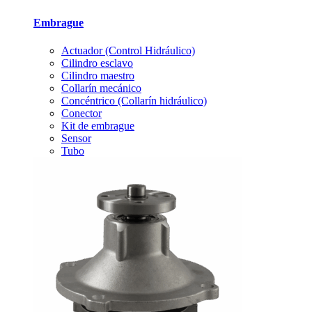
Embrague
Actuador (Control Hidráulico)
Cilindro esclavo
Cilindro maestro
Collarín mecánico
Concéntrico (Collarín hidráulico)
Conector
Kit de embrague
Sensor
Tubo