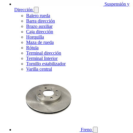
Suspensión y
Dirección
Balero rueda
Barra dirección
Brazo auxiliar
Caja dirección
Horquilla
Maza de rueda
Rótula
Terminal dirección
Terminal Interior
Tornillo estabilizador
Varilla central
Freno