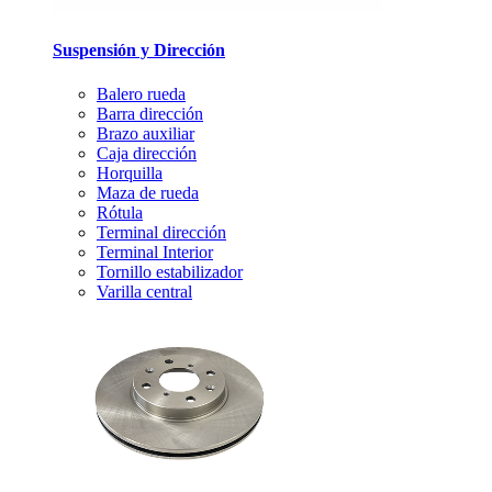
Suspensión y Dirección
Balero rueda
Barra dirección
Brazo auxiliar
Caja dirección
Horquilla
Maza de rueda
Rótula
Terminal dirección
Terminal Interior
Tornillo estabilizador
Varilla central