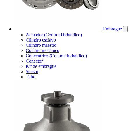
Embrague
Actuador (Control Hidráulico)
Cilindro esclavo
Cilindro maestro
Collarín mecánico
Concéntrico (Collarín hidráulico)
Conector
Kit de embrague
Sensor
Tubo