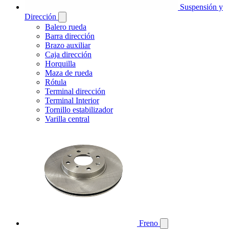
Suspensión y
Dirección
Balero rueda
Barra dirección
Brazo auxiliar
Caja dirección
Horquilla
Maza de rueda
Rótula
Terminal dirección
Terminal Interior
Tornillo estabilizador
Varilla central
Freno