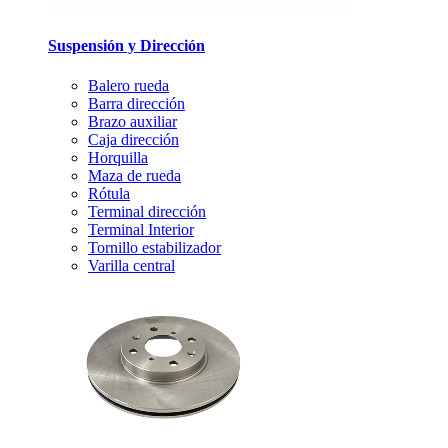
Suspensión y Dirección
Balero rueda
Barra dirección
Brazo auxiliar
Caja dirección
Horquilla
Maza de rueda
Rótula
Terminal dirección
Terminal Interior
Tornillo estabilizador
Varilla central