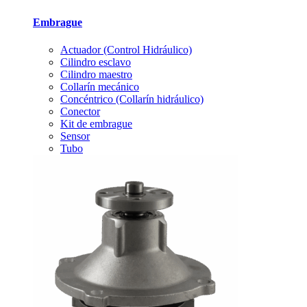
Embrague
Actuador (Control Hidráulico)
Cilindro esclavo
Cilindro maestro
Collarín mecánico
Concéntrico (Collarín hidráulico)
Conector
Kit de embrague
Sensor
Tubo