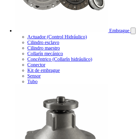
Embrague
Actuador (Control Hidráulico)
Cilindro esclavo
Cilindro maestro
Collarín mecánico
Concéntrico (Collarín hidráulico)
Conector
Kit de embrague
Sensor
Tubo