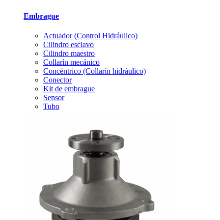
Embrague
Actuador (Control Hidráulico)
Cilindro esclavo
Cilindro maestro
Collarín mecánico
Concéntrico (Collarín hidráulico)
Conector
Kit de embrague
Sensor
Tubo