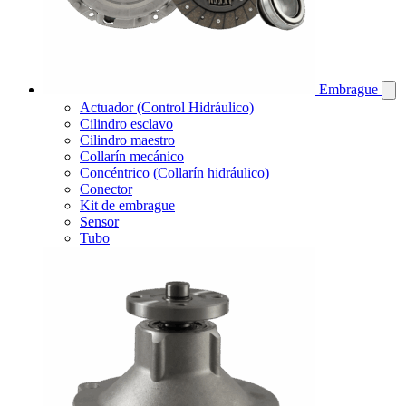
Embrague
Actuador (Control Hidráulico)
Cilindro esclavo
Cilindro maestro
Collarín mecánico
Concéntrico (Collarín hidráulico)
Conector
Kit de embrague
Sensor
Tubo