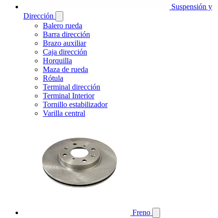
Suspensión y
Dirección
Balero rueda
Barra dirección
Brazo auxiliar
Caja dirección
Horquilla
Maza de rueda
Rótula
Terminal dirección
Terminal Interior
Tornillo estabilizador
Varilla central
Freno