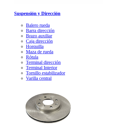
Suspensión y Dirección
Balero rueda
Barra dirección
Brazo auxiliar
Caja dirección
Horquilla
Maza de rueda
Rótula
Terminal dirección
Terminal Interior
Tornillo estabilizador
Varilla central