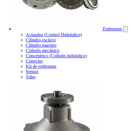
Embrague
Actuador (Control Hidráulico)
Cilindro esclavo
Cilindro maestro
Collarín mecánico
Concéntrico (Collarín hidráulico)
Conector
Kit de embrague
Sensor
Tubo