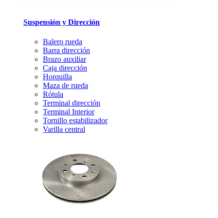
Suspensión y Dirección
Balero rueda
Barra dirección
Brazo auxiliar
Caja dirección
Horquilla
Maza de rueda
Rótula
Terminal dirección
Terminal Interior
Tornillo estabilizador
Varilla central