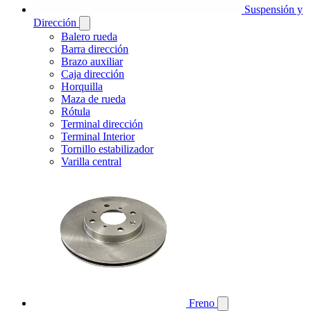
Suspensión y
Dirección
Balero rueda
Barra dirección
Brazo auxiliar
Caja dirección
Horquilla
Maza de rueda
Rótula
Terminal dirección
Terminal Interior
Tornillo estabilizador
Varilla central
Freno