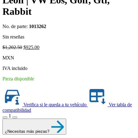
Rabbit
No. de parte:
1013262
Sin reseñas
Original
Current
$
1,202.50
$
925.00
price
price
MXN
was:
is:
$1,202.50.
$925.00.
IVA incluido
Pieza disponible
Verifica si le queda a tu vehículo
Ver tabla de
compatibilidad
1
¿Necesitas más piezas?