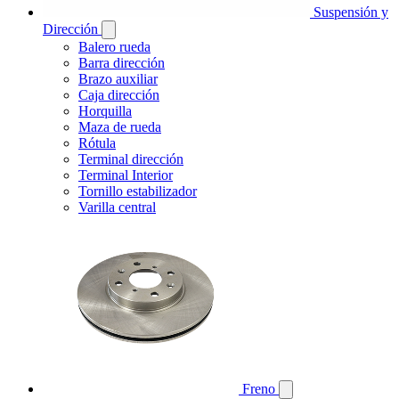
Suspensión y
Dirección
Balero rueda
Barra dirección
Brazo auxiliar
Caja dirección
Horquilla
Maza de rueda
Rótula
Terminal dirección
Terminal Interior
Tornillo estabilizador
Varilla central
Freno