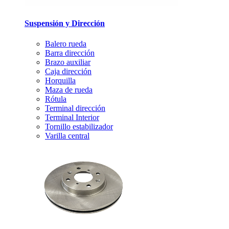
Suspensión y Dirección
Balero rueda
Barra dirección
Brazo auxiliar
Caja dirección
Horquilla
Maza de rueda
Rótula
Terminal dirección
Terminal Interior
Tornillo estabilizador
Varilla central