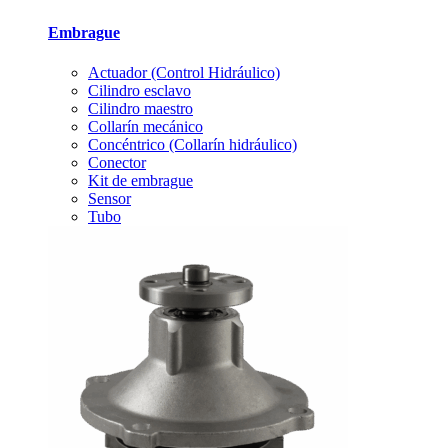
Embrague
Actuador (Control Hidráulico)
Cilindro esclavo
Cilindro maestro
Collarín mecánico
Concéntrico (Collarín hidráulico)
Conector
Kit de embrague
Sensor
Tubo