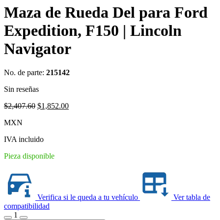
Maza de Rueda Del para Ford
Expedition, F150 | Lincoln
Navigator
No. de parte:
215142
Sin reseñas
Original
Current
$
2,407.60
$
1,852.00
price
price
MXN
was:
is:
$2,407.60.
$1,852.00.
IVA incluido
Pieza disponible
Verifica si le queda a tu vehículo
Ver tabla de
compatibilidad
1