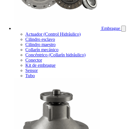
Embrague
Actuador (Control Hidráulico)
Cilindro esclavo
Cilindro maestro
Collarín mecánico
Concéntrico (Collarín hidráulico)
Conector
Kit de embrague
Sensor
Tubo