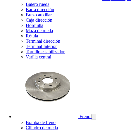
Balero rueda
Barra dirección
Brazo auxiliar
Caja dirección
Horquilla
Maza de rueda
Rótula
Terminal dirección
Terminal Interior
Tornillo estabilizador
Varilla central
Freno
Bomba de freno
Cilindro de rueda