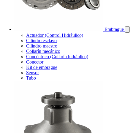
Embrague
Actuador (Control Hidráulico)
Cilindro esclavo
Cilindro maestro
Collarín mecánico
Concéntrico (Collarín hidráulico)
Conector
Kit de embrague
Sensor
Tubo